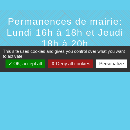
Permanences de mairie:
Lundi 16h à 18h et Jeudi
18h à 20h
This site uses cookies and gives you control over what you want
Commune de Francastel
to activate
2 rue de l'Eglise
OK, accept all
Deny all cookies
Personalize
60480 Francastel - FRANCE
+33 3 44 46 90 75
Contact par formulaire
Mentions légales
-
Politique de confidentialité
-
Accessibilité
-
Plan du site
-
Gestion des cookies