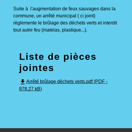
Suite à l'augmentation de feux sauvages dans la
commune, un arrêté municipal ( ci joint)
règlemente le brûlage des déchets verts et interdit
tout autre feu (matelas, plastique...).
Liste de pièces
jointes
file_download
Arrêté brûlage déchets verts.pdf (PDF -
878.27 kB)