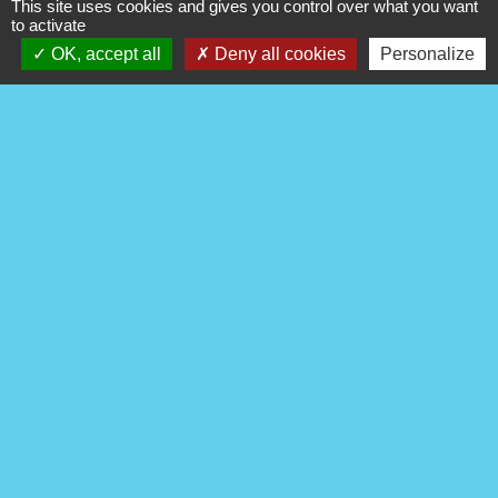
This site uses cookies and gives you control over what you want
to activate
OK, accept all
Deny all cookies
Personalize
Permanences de mairie:
Lundi 16h à 18h et Jeudi
18h à 20h
Commune de Francastel
2 rue de l'Eglise
60480 Francastel - FRANCE
+33 3 44 46 90 75
Contact par formulaire