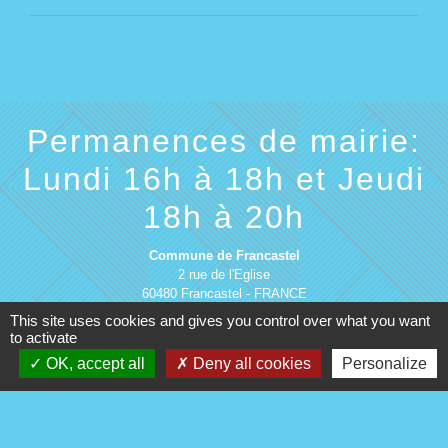
Permanences de mairie:
Lundi 16h à 18h et Jeudi
18h à 20h
Commune de Francastel
2 rue de l'Eglise
60480 Francastel - FRANCE
+33 3 44 46 90 75
This site uses cookies and gives you control over what you want
to activate
Contact par formulaire
OK, accept all
Deny all cookies
Personalize