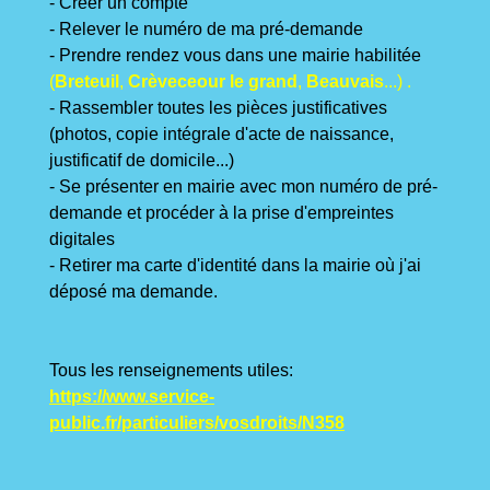
- Créer un compte
- Relever le numéro de ma pré-demande
- Prendre rendez vous dans une mairie habilitée
(
B
reteuil
,
C
rèveceour le grand
,
B
eauvais
...) .
- Rassembler toutes les pièces justificatives
(photos, copie intégrale d'acte de naissance,
justificatif de domicile...)
- Se présenter en mairie avec mon numéro de pré-
demande et procéder à la prise d'empreintes
digitales
- Retirer ma carte d'identité dans la mairie où j'ai
déposé ma demande.
Tous les renseignements utiles:
https://www.service-
public.fr/particuliers/vosdroits/N358