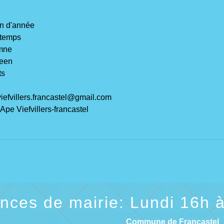
in d'année
ntemps
omne
ween
ts
viefvillers.francastel@gmail.com
Ape Viefvillers-francastel
ces de mairie: Lundi 16h à
Commune de Francastel