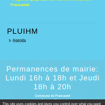
Francastel
PLUIHM
keyboard_arrow_right
Agenda
Permanences de mairie:
Lundi 16h à 18h et Jeudi
18h à 20h
Commune de Francastel
2 rue de l'Eglise
This site uses cookies and gives you control over what you want
60480 Francastel - FRANCE