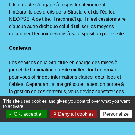
L’Internaute s’engage à respecter pleinement
l’intégralité des droits de la Structure et de l’éditeur
NEOPSE. A ce titre, il reconnaît qu'il n'est cessionnaire
d'aucun autre droit que celui d'utiliser les moyens
notamment techniques mis à sa disposition par le Site.
Contenus
Les services de la Structure en charge des mises à
jour et de l’animation du Site mettent tout en œuvre
pour vous offrir des informations claires, détaillées et
fiables. Cependant, si malgré toute l’attention portée à
la gestion de ces contenus, vous deviez constater des
inexactitudes, des manques d’informations ou des
This site uses cookies and gives you control over what you want
erreurs, nous vous invitons à en informer la Structure,
to activate
par courrier électronique par le biais du formulaire de
OK, accept all
Deny all cookies
Personalize
contact de ce Site.