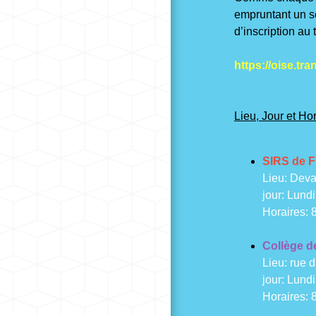
empruntant un s
d’inscription au 
https://oise.tr
Lieu, Jour et Ho
SIRS de F
Lieu: Deva
jour: Lundi
Horaires: 
Collège d
Lieu: rue 
jour: Lundi
Horaires: 