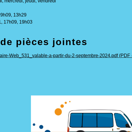
i, mercredi, jeudi, vendredi
 9h09, 13h29
1, 17h09, 19h03
 de pièces jointes
aire-Web_531_valable-a-partir-du-2-septembre-2024.pdf (PDF -