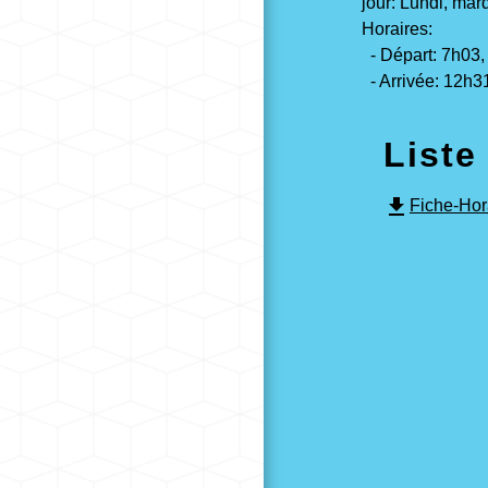
jour: Lundi, mard
Horaires:
- Départ: 7h03,
- Arrivée: 12h3
Liste
file_download
Fiche-Hor